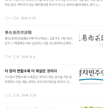
적은 없다. 목적지가 있는 행위였다면 독서가 아니고 공부라 불러야겠다. 굳이 스스
로 산책의 배경을 살핀다면 아마 궁금증이라고 해야 할 것이다. 세상은 왜 이렇게 생
긴 상태로 나와 만나고 있는 것일까 하는 궁금증._서현 한동안 책을 잡지 못했다. 딱
작성시간
1
0
2014. 9. 27.
히 일이 있어서가 아니라 기복이라고 생각한다. 책을 읽어 어디다가 쓸 것인가? 이런
의구심이 들면서 책을 잡는 시간이 줄어들고 필요에 의해서만 책을 찾았다. 처음부터
큰 목적이나 이유가 있어서 책을 읽은 게 아니다. 책을 읽은 원동력은 '딱히 몰라도 해
事在易而求諸難
가 없고, 알아도 득이 없는' 것에 대한 호기심이다. 호기심이 없다는 것은 무색무취한
글 내용
것과 같다. 모든 것에 관심을 갖고 애착이 ..
事在易而求諸難(사재이이구저난) _ 《孟子》, 어떤 일이
든지 그 해결책은 아주 단순하고 쉬운 것으로부터 단계적
으로 나가야 함에도 어렵고 힘든 것이 해결책으로 잘못 생
각하는 문제점을 제시한 것으로 볼 수 있다. '주민번호 수집
작성시간
0
0
2014. 8. 5.
금지' 통신업계의 고민이라 말하는데 간단한 해결책이 있
다. 선급으로 받으면 요금 수납에 아무런 문제 없으련만. 수
익이 줄어드는 것과 지금까지 누려온 기득권을 포기하지
더 많이 변할수록 더 똑같은 것이다
않으려니 답을 구하지 못한다.
글 내용
"더 많이 변할수록 더 똑같은 것이다."라는 공식을 가장 잘
반영하고 있는 예는 아마도 우리나라 정당일 것이다. 인물
도 정강도 이념도 바뀐 것이 전혀 없는데 그들은 매번 정당
의 이름을 바꾼다. 이름이라도 바꾸어야 뭔가 변혁된 것이
작성시간
2
0
2014. 7. 31.
있는 것처럼 눈속임할 수 있어서인지 그들은 기억하기도
힘들 정도로 정당의 이름을 갈아치운다. 그때마다 우리는
하나도 바뀐 것이 없다는 것을 안다. _조한욱보궐선거에서