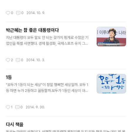
지겹다고, 잊고 싶다고 말"할지 모르지만 "우리에게 아직
의 질을 결정한다. 물론 감독 혼자 힘은 아니다. 감독의 의
위로와 다짐이 필요"하다. "진실에 대해서는 응답을 해야
중을 이해하고 성실히 자신의 역량을 발휘하는 배우가 있
작성시간
0
0
2014. 10. 9.
하고 타인의 슬픔에는 예..
어야 함은 당연하다. 거기에 보이지 않는 곳에서 자신의 몫
을 다하는 스태프의 힘을 더하지 않는다면 결코 좋은 영화
가 될 수 없다. 책(공약집)이 좋다고 살기 좋은 나라가 되는
박근혜는 참 좋은 대통령이다
것은 아니다. 훌륭한 대통령이 책을 어떻게 구현하는가에
글 내용
따라 나라의 격이 달라진다. 사불동이이동事不同而理同.
지난 대통령이 모두 말도 안 되는 갖가지 핑계로 수많은 기
"일은 다르지만, 이치는 같다."라고 했다. 더불어 배우는 책
업인을 특별 사면했다. 경제 활성화, 국제스포츠 유치 그리
(시나리오)을 선택하는 혜안이 있어야 하고, 국민도 마찬가
고 보은 등의 이유였다. 모두 국민의 정서와는 동떨어진 이
지로 책(공약집)을 선택하는 혜안을 키워야 한다. 결국, 배
유였다. 하지만 참 좋은 박근혜 대통령은 "대기업 지배 주
작성시간
2
0
2014. 10. 3.
우는 책을 잘 선택해야 ..
주, 경영자의 중대 범죄에 대해 사면권 행사를 엄격하게 제
한"하겠다고 약속했다. 이제 기업인이 대통령의 사면으로
풀려나는 것은 먼 옛날 이야기로만 할 수 있다. 사람은 하나
1등
를 보면 열 가지를 알 수 있다. 한 가지 약속을 지키는 사람
글 내용
이 다른 약속을 지키는 것은 당연한 일이고, 인간 된 도리이
"모두가 1등이 되는 세상"이 정말 행복한 세상일까. 모두 1
다. 이것만으로도 박근혜는 후세에 남을 참 좋은 대통령이
등 하면 누가 2등하고 꼴등할까.모두가 1등인 세상이 아니
다. 그것뿐이 아니다. "최악의 정치는 국민과 약속하고 지
라 꼴등도 행복한 세상이 진정 행복한 세상이다. 그게 사람
키지 않는 정치"라고 말했다. 약속을 지키고, 원칙을 준수
사는 세상이다. 덧_ '1등이 되는'이 아니라 '1등 하는'이 적
작성시간
1
0
2014. 9. 30.
하는 대통령이다. 지금..
합하다.
다시 책을
글 내용
독서는 마음의 산책이다. 산책할 때 뚜렷한 목적지를 두지 않듯 책을 읽는 데도 별 목