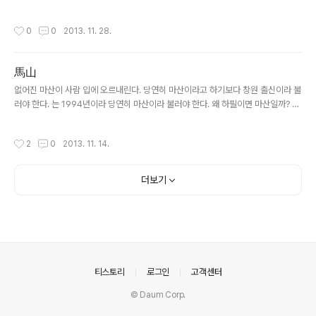
美 등 선진국 본격 회복 2. 內需 경기도 좋아져 3. 외국인
학적으로 볼 때 옳다. 개인이 부를 획득할 방법은 세 가지, 즉 노동, 타인의 증여, 도둑
대규모 순매수 기대 내년에 주목할 만한 업종으로 IT(정보
질밖에 없기 때문이다. _헨리 조지 어느 부류에 속하고 싶은가? '거지'다. 거지를 비
작성시간
0
0
2013. 11. 28.
기술), 조선..
하하는 게 아니라 다른 두 부류에 비해 비교적 쉽다. 할 일이 별로 없다. 고개를 조금
숙이면 된다. 비굴해 보이지만 결승점에 가장 먼저 도착할 확률이 높은 '가족마'를 타
고 있다. 자신의 성실함을 믿고 달리기는 '근로마'는 성공확률이 1/100이다. 그에 비
馬山
해 가족마를 타고 달리면 성공확률이 2/3이다. 따지자면 세 가지 부류가 아니라 두
글 내용
가지다. 꼭 그렇진 않겠지..
없어진 마산이 사람 입에 오르내린다. 당연히 마산이라고 하기보다 창원 출신이라 불
러야 한다. 는 1994년이라 당연히 마산이라 불러야 한다. 왜 하필이면 마산일까? 또
정치권에 '마산'이라는 인맥이 나온다. 규모의 경제가 항상 옳은 것은 아니다. 마산 ·
창원 · 진해를 합쳐 창원으로 바뀌어 얻은 게 무엇인지 궁금하다. 항상 지나간 것은 아
작성시간
2
0
2013. 11. 14.
름답게 보이고 아쉬움이 남는다. 태어났다고 모두 고향은 아니다. 살아야 고향이거
늘. 더 늦기 전에 식구 데리고 오동동에서 아귀찜이라도 먹고 돝섬이라도 한바퀴 둘
러봐야겠다. 실현 불가능한 일이라 생각했지만, 가끔 왜 돝섬은 남이섬처럼 되지 못
더보기
하는지 궁금하다.
의안내
티스토리
로그인
고객센터
© Daum Corp.