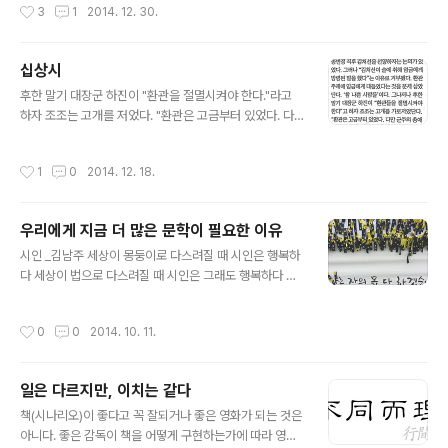
작성시간
3
1
2014. 12. 30.
가질 뿐, 그 모순을 찾지 않는다." 우리는 기만적 세상에 살
고 있다. 2000년 출간된 마크 트웨인의 《참혹한 슬픔》의
역자 강주헌의 '옮긴이 글' 중 일부이다. 1999년을 맞으면
십상시
서 한 가지 소식이 들렸다. 담뱃값을 올린다는 소식이었다.
글 내용
그런 발표 자체에는 아무런 관심도 없었다. 그러나 담뱃값
후한 말기 대장군 하진이 "환관을 절멸시켜야 한다."라고
을 인상하는 이유를 듣는 순간 마크 트웨인이었다면 그 핑
하자 조조는 고개를 저었다. "환관은 고금부터 있었다. 다
계를 얼마나 멋들어지고 재미있게 표현했을까 하는 생각이
만 군주의 총애를 빌려 국정이 이 지경까지 온 것이다." 조
들었다. 바로 숨겨진 모순 때문이었다. 인상의 이유는 두 가
조는 망국의 책임은 환관이 아니라 군주가 져야 함을 지적
작성시간
1
0
2014. 12. 18.
지였다. 하나..
했다.망국의 책임은 환관이 아니다. 조조가 하진의 말을 듣
고 십상시를 절멸했다면 하진이 십상시 자리를 대신했을
것이다. 자기와 무리의 이익만을 챙기는 환관이 문제이지
우리에게 지금 더 많은 문학이 필요한 이유
환관 그 자체가 문제는 아니다. 연산에게 호통친 김처선은
글 내용
환관이 아니었던가. 같은 환관이라도 그 본분을 알고 어떻
시인 _김남주 세상이 몽둥이로 다스려질 때 시인은 행복하
게 처신하느냐의 차이다. 달리 본다면 같은 환관이라도 황
다 세상이 법으로 다스려질 때 시인은 그래도 행복하다 세
제나 왕에게 어떤 말을 했느냐에 따라 (결국, 죽임을 당하지
상이 법 없이도 다스려질 때 시인은 필요없다 법이 없으면
만) 십상시는 살아남아 역공을 취하였고, 김처선은 죽임을
시도 없다 김남주 시인은 "세상이 몽둥이로 다스려질 때"
작성시간
0
0
2014. 10. 11.
당했다. 어린 황제도 연산도 왕으..
행복하다고 했다. 오늘 시인이 살아있었다면 시인은 많은
詩를 우리에게 줄 수 있어 행복할 것이다. 하지만 지금은
'창작'하고 '비평'해야 할 때이지만, 누가 부여한 권위인지
일은 다르지만, 이치는 같다
알 수 없는 노벨상에 헛꿈을 꾸고 있다. 당연하고 다행스럽
글 내용
게도 노벨 문학상은 프랑스 작가가 수상했다. 세월호 관련
책(시나리오)이 좋다고 꼭 잘되거나 좋은 영화가 되는 것은
《눈먼 자들의 국가》가 나온 것은 그나마 다행이다. "누군가
아니다. 좋은 감독이 책을 어떻게 구현하는가에 따라 영화