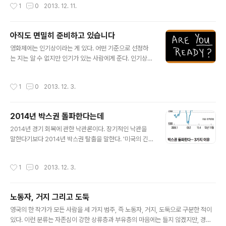
작성시간
1
0
2013. 12. 11.
서라고 한다. 이는 성서 자체의 내용에도 기인하겠지만, 성
서를 경전으로 삼는 신앙인 집단과는 결코 떼어놓고 생각
할 수 없다. 그 집단의 성원이 계속해서 그 정도로 생겨나는
아직도 면밀히 준비하고 있습니다
한 성서의 판매는 여전히 그러할 것이다. 이 경우 우리는 성
글 내용
서가 널리 읽히는 결정적인 요인을 그 텍스트를 수용하는
영화제에는 인기상이라는 게 있다. 어떤 기준으로 선정하
집단에서 찾을 수 있다. 그 텍스트를 수용하는 집단이란 꼭
는 지는 알 수 없지만 인기가 있는 사람에게 준다. 인기상을
신앙집단이 아니어도 된다. 같은 언어를 사용하는 집단도
받았다고 꼭 연기를 잘하는 것은 아니다. 영화제의 꽃은 작
신앙인 집단과 같은 기능을 한다. 이러한 점에서 현재로서
품상이지만 대중에게는 여우주연상과 남우주연상이 가장
작성시간
1
0
2013. 12. 3.
는 한국어로 쓰인 텍스트는 ..
뇌리에 남는다. 존재도 없는 '안철수당'이 민주당보다 지지
율이 높다. 영화제의 인기상을 떠오르게 한다. 인기상을 받
은 배우가 주연상을 받을 수도 있겠지만 그저 인기상이다.
2014년 박스권 돌파한다는데
그 인기에 현혹되어 어떄에 힘이 들어가거나 전부로 생각
글 내용
한다면 오래가지 못하는 반짝 배우가 될 것이다. 안철수의
2014년 경기 회복에 관한 낙관론이다. 장기적인 낙관을
별명이 '간철수'라 한다. 간을많이 보면 음식이 짜진다. 짜
말한다기보다 2014년 박스권 탈출을 말한다. '미국의 긴
면 물을 더 넣고 그래서 싱거우면 소금이나 간장을 더 넣게
축은 빨라야 2016년'이라고 하니 2015년까지 상승세 또
된다. 제대로 된 음식이 나오기 어렵다는 말이다. “국민과
는 유지할 것이라는 예측이 가능하다. 대부분 언론에서 낙
작성시간
1
0
2013. 12. 3.
함께”는 좋지만 무엇을 함께 ..
관론을 말하면 막차를 타거나 누군가의 손털기 수혜자(?)
가 될 가능성이 높다. 그럼에도 2014년 주가 최고치 경신
은 가능성도 많고 믿고 싶다. 하지만 고점 돌파 후 얼마나
노동자, 거지 그리고 도둑
지속할지는 아무도 알 수 없다. 막차를 타더라도 주식을 다
글 내용
시 사야 할 시기가 왔다고 생각한다. 시기에 관해서는 공감
영국의 한 작가가 모든 사람을 세 가지 범주, 즉 노동자, 거지, 도둑으로 구분한 적이
하지만 무엇을 사야 하나. 박스권 돌파한다… 3가지 이유 1.
있다. 이런 분류는 자존심이 강한 상류층과 부유층의 마음에는 들지 않겠지만, 경제