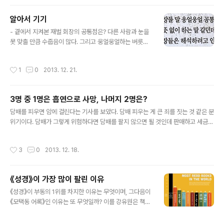
문쾌답》, 오마에 겐이치 3가지 중 내 힘으로 손쉽게 할 수 있는 일은 시간을 다르게
쓰는 것, 새로운 사람을 만나는 것이다. 새로운 사람을 사귀는 것은 자기가 아직 젊다
알아서 기기
고 생각하면 가능한 일이지만 살 날이 산 날보다 적게 남았다면 시간낭비다. 새로운
글 내용
사람을 만나는 시간에 '시간을 달리 쓰는..
- 곁에서 지켜본 재벌 회장의 공통점은? 다른 사람과 눈을
못 맞출 만큼 수줍음이 많다. 그리고 웅얼웅얼하는 버릇도
공통적이고, (제가 보기엔) 사실 특별한 의미가 있는 것 같
지 않은데 계열사 사장은 반드시 해석해야 할 말로 생각해
작성시간
1
0
2013. 12. 21.
안달하죠. 누군가 그걸 해석해 결과가 좋으면 당연히 그건
회장님 뜻이 되니까 그런 이가 승승장구 하게 되겠죠.알아
서 기면 자리보존 할 수 있다. 무슨 말인지 모르고 수첩에
3명 중 1명은 흡연으로 사망, 나머지 2명은?
적어 아랫사람에게 자기도 모르는 말을 전달하고 결과를
글 내용
요구하는 많은 인간, 회사에만 있는 게 아니라 푸른집에도
담배를 피우면 암에 걸린다는 기사를 보았다. 담배 피우는 게 큰 죄를 짓는 것 같은 분
과천에도 세종에도 널려 있다.덧붙임_ 나의 明堂은 신도림
위기이다. 담배가 그렇게 위험하다면 담배를 팔지 않으면 될 것인데 판매하고 세금도
이지요 내 맘이 편하니까… (2013.12.21) 프리미엄 독자
많이 걷고 있다. 보도 내용이 틀린 게 아니라 자신이 원하는 내용만 부각한다. 한 가지
만 내용을 볼 수 있다.
의구심은 모든 기사가 전부 같은 내용이다. 모두 같은 뜻으로 이해했다니 정확한 사
작성시간
3
0
2013. 12. 18.
실로 보인다. 정말일까. 암으로 숨진 남성 3명 중 1명은 흡연 때문에 사망한 것으로
조사됐다. (암으로 숨진 3명 중 2명은 흡연과 무관하다는 말인가. 단순하게 말을 바
꾼다면 암으로 숨진 3명 중 2명은 흡연하지 않아도 사망했다.) 연구 결과에 따르면 2
《성경》이 가장 많이 팔린 이유
009년 신규 성인 암 발생의 33.8%, 암 사망의 45.2%가 감염, 흡연, 음주, 비만, 부
글 내용
족한 신체활동, 출산력 ..
《성경》이 부동의 1위를 차지한 이유는 무엇이며, 그다음이
《모택동 어록》인 이유는 또 무엇일까? 이를 강유원은 책의
내용과는 무관하게 책을 수용하는 집단의 크기에 비례할지
도 모른다고 했다. 예나 지금이나 스테디, 베스트셀러는 성