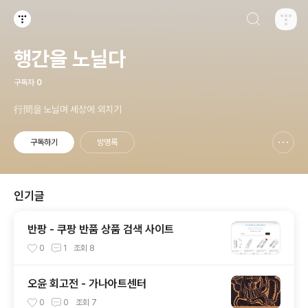
검색하기
티스토리
행간을 노닐다
구독자
0
行間을 노닐며 세상에 외치기
구독하기
방명록
신고하기 레이어
열기
인기글
반팡 - 쿠팡 반품 상품 검색 사이트
0
1
조회
8
오윤 회고전 - 가나아트센터
0
0
조회
7