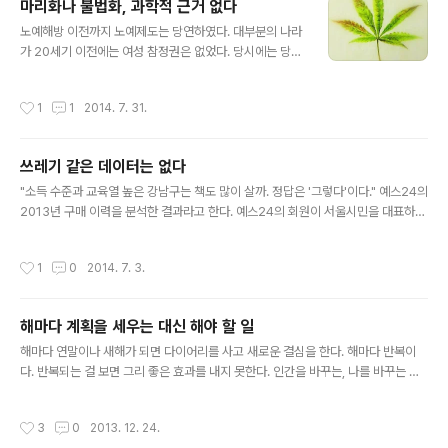
마리화나 불법화, 과학적 근거 없다
새정치민주연합(이하 새민련)이 개박살났다. 새민련을 뽑
글 내용
지 않고 보수꼴통인 새누리에 투표하는 것을 보고 염려 어
노예해방 이전까지 노예제도는 당연하였다. 대부분의 나라
린 눈빛을 보내기도 한다. 한데 새누리당에 투표하지 않고
가 20세기 이전에는 여성 참정권은 없었다. 당시에는 당연
새민련에 투표해야 할 이유가 무언가? 내세우는 이유는 단
시되었지만, 시간이 조금만 지나면 그것을 인권을 억압하
하나 야당이라는 것이다. 정의당도 민주당과의 야권연합이
는 도구로 사용하였음을 알 수 있다. 1920년대 미국에는
작성시간
1
1
2014. 7. 31.
라는 이상한 짓(?)을 계속한다면 '존..
지금 생각하면 우스운 금주법이 있었다. 여러 가지 이유로
당연한 법이라고 위정자는 생각했다. 이와 유사하게 마리
화나는 비합법이다. (불법이 아니다.) 이제 비합법화 했던
쓰레기 같은 데이터는 없다
것과는 다른 여러 가지 이유로 마리화나를 비합법에서 제
글 내용
외하려 한다. 미국이 합법화하면 맹목적으로 쫓아가는 한
"소득 수준과 교육열 높은 강남구는 책도 많이 살까. 정답은 '그렇다'이다." 예스24의
국은 글로벌스탠다드를 앞세우며 당연히 합법화할 것이다.
2013년 구매 이력을 분석한 결과라고 한다. 예스24의 회원이 서울시민을 대표하지
뉴욕타임스 "대마초 불법화, 과학적 근거 없다" 덧붙임_ 마
않는다. 회원을 서울시민의 분포로 표준화(?) 작업하여 분석한 것일까? 순수하게 구
리화나는 왜 비합법화가 되었을까? 새들은 죄가 없다 : 대
매 명세가 있는 회원의 분포가 우연히 강남에 많이 살고 있었던 것일까? 만일 어느 시
작성시간
1
0
2014. 7. 3.
마초는 죄가 없다 '관문이론'을 아시나요..
골의 한 읍이 가장 많이 구매했다면 뭐라고 설명할까? 그저 예스24 구매 명세의 '일
반화 오류'를 범한 것은 아닐까. "책 많이 사는 강남구 책 많이 읽는 3040"이라는 제
목이 선정적이다. 잘 살고 교육열이 높아 책을 많이 사는 것인지, 아니면 교육열이 높
해마다 계획을 세우는 대신 해야 할 일
고 책을 많이 사기 때문에 잘 사는 것일까. 결론적으로 내포하는 것은 잘살고 아이 잘
글 내용
가르치고 싶으면 책을 많이 사..
해마다 연말이나 새해가 되면 다이어리를 사고 새로운 결심을 한다. 해마다 반복이
다. 반복되는 걸 보면 그리 좋은 효과를 내지 못한다. 인간을 바꾸는, 나를 바꾸는 방
법은 단지 '결심'만으로는 부족하다. 인간을 바꾸는 방법은 3가지뿐이다. 시간을 달
리 쓰는 것, 사는 곳을 바꾸는 것, 새로운 사람을 사귀는 것. 이렇게 3가지 방법이 아
작성시간
3
0
2013. 12. 24.
니면 인간은 바뀌지 않는다. '새로운 결심을 하는 것'은 가장 무의미한 행위다. _《난