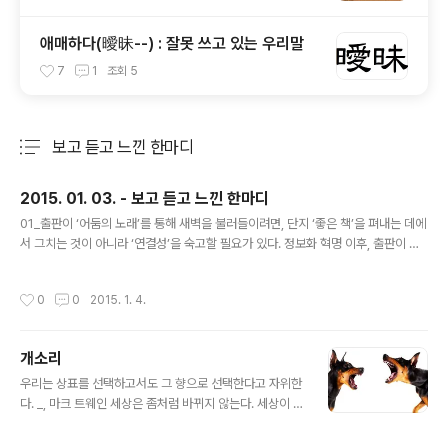
애매하다(曖昧--) : 잘못 쓰고 있는 우리말
7
1
조회
5
보고 듣고 느낀 한마디
분류 전체보기
주요 글 목록
2015. 01. 03. - 보고 듣고 느낀 한마디
글 내용
01_출판이 ‘어둠의 노래’를 통해 새벽을 불러들이려면, 단지 ‘좋은 책’을 펴내는 데에
서 그치는 것이 아니라 ‘연결성’을 숙고할 필요가 있다. 정보화 혁명 이후, 출판이 의
지해 왔던 인간과 책이 만나는 접점들은 조금씩 소실되어 왔다. 그래서 사람과 책을
연결하라. 사람과 사람, 사람과 책, 책과 책 사이를 이어주는 수많은 연결들을 상상하
작성시간
0
0
2015. 1. 4.
고, 이를 곳곳에서 실현할 줄 아는 출판 실천 능력이 무엇보다 요구된다. 시인 김행숙
의 말을 빌리면, 언제, 어디에서나 책을 만날 수 있는 “마주침의 발명”을 모든 곳에서
시도해야 한다.희망의 출판은 책으로만 이루어져 있지 않다. 책과 사람의 무수한 연
개소리
결로 이루어져 있다. 책 읽는 사람은 늘 소수파였지만, 요즈음에는 더욱 고립되어 있
글 내용
으며, 책 친구를 만나기가 정말 힘들어..
우리는 상표를 선택하고서도 그 향으로 선택한다고 자위한
다. _, 마크 트웨인 세상은 좀처럼 바뀌지 않는다. 세상이 쉽
게 바뀔 거라는 생각은 어리석은 생각이다. 십몇 년 전에도
똑같은 일이 일어났건만 그저 "담뱃값 올라간 것에 불만을