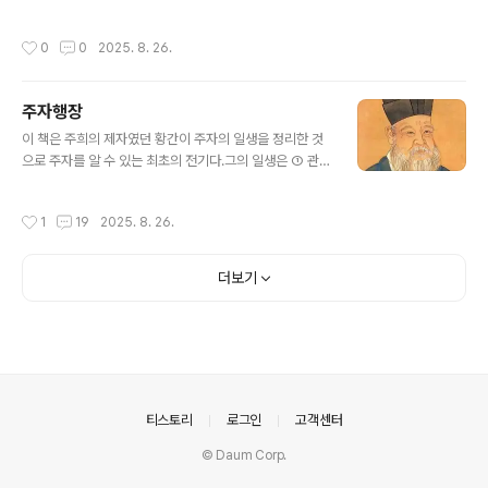
둥이 소가 내 선생이 됐던 거지. 그는 나에게 많은 가르침을
고, 민수기 23장 23절의 구절 “하느님께서 이렇듯이 큰일
주었다네. 즉 인간관계를 절대로 떠나서는 안 된다는 것과,
을 하셨구나(What Hath God wrought)”를 선택했
작성시간
0
0
2025. 8. 26.
인간관계를 떠..
다.“하나님께서 행하신 일이 어찌 그리 크냐.” 공동번역 기
준. 개역개정/개역한국어 제목 월터 러셀 미드(Walter Ru
ssell Mead), 『하나님은 놀라운 일을 하셨도다 (현대 세
주자행장
계사를 지배하는 문명의 충돌)』는 미국에서 모스부호로 최
글 내용
초로 전송된 문구에서 따온 것이다.
이 책은 주희의 제자였던 황간이 주자의 일생을 정리한 것
으로 주자를 알 수 있는 최초의 전기다.그의 일생은 ① 관직
을 거듭 사양하는 대신, ② 천자에게 많은 상소를 올린 일로
요약된다. 흥미롭게도 유학자로서의 주자의 삶은 송시열과
작성시간
1
19
2025. 8. 26.
같은 조선시대의 소중화주의자에게 하나의 전범이 되어,
관직을 사양하는 것과 나라(사직)와 백성을 위한다는 빌미
로 임금에게 훈계(유학의 념)를 늘어놓는 일이 지조 있는
더보기
선비의 용기 있는 행동으로 양식화됐다.주자에 의하면 인
과와의 본무론적 조화는 자연히 성장하는 것이 아니라 부
단한 수양과 자기 도야에 따라 이루어지는 것으로 그가 편
찬한 『소학』에 강조된 오륜은 가족주의적, 내향적인 인과
국가주의적 의가 절충되어 균형이 잡히도록 고안되었다.
(주자에 대해 너무나 모른다. 조선의 문제는..
의안내
티스토리
로그인
고객센터
© Daum Corp.