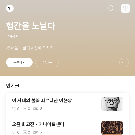
검색하기
티스토리
행간을 노닐다
구독자
0
行間을 노닐며 세상에 외치기
구독하기
방명록
신고하기 레이어
열기
인기글
이 시대의 불꽃 파르티쟌 이현상
6
0
조회
8
오윤 회고전 - 가나아트센터
0
0
조회
7