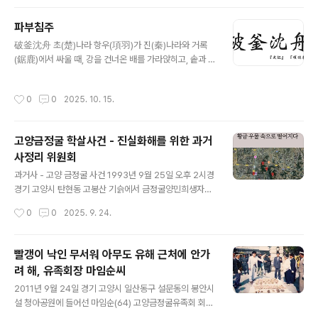
럼 보인다.고양시 도서관 어린이 도서관을 뺴고 18개 중에
서 4곳에서 보유하고 있다. 22.2%다. 그래서 지금, 이 책
파부침주
을 읽고 이 글을 남긴다.전국에 1,000개 도서관이 있다면,
글 내용
破釜沈舟 초(楚)나라 항우(項羽)가 진(秦)나라와 거록
최소한 그 정도는 팔렸을 것이다. 또 그 만큼은 팔렸을테니,
(鋸鹿)에서 싸울 때, 강을 건너온 배를 가라앉히고, 솥과 시
초판을 다 팔았을까? 인터뷰집이 아니다. 통상 인터뷰란 인
루를 깨뜨려 죽을 각오로 싸워 크게 이긴 데서 연유함. 항우
터뷰이에 주목한다. 걸어온 궤적, 획득한 자본, 구축한 세계
는 진나라를 치기 위해 직접 출병하고, 그 군대가 막 장하를
……. 발화 속에서, 자료 속에서, 이러한 자국을 탐색하는 일
작성시간
0
0
2025. 10. 15.
건넜을 때였다. 항우는 갑자기 타고 왔던 배를 부수어 침몰
은 물론 중요하다. 하지만 지금 자신이 없고 ..
시키라고 명령을 내리고, 뒤이어 싣고 온 솥마저도 깨뜨려
버리고 주위의 집도 모두 불태워버리도록 했다. 그리고 병
고양금정굴 학살사건 - 진실화해를 위한 과거
사에게는 3일 분의 식량을 나누어 주도록 했다. 이제 돌아
사정리 위원회
갈 배도 없고 밥을 지어 먹을 솥마저 없었으므로, 병사는 결
글 내용
사적으로 싸우는 수밖에 달리 방법이 없었다. 결국 병사는
과거사 - 고양 금정굴 사건 1993년 9월 25일 오후 2시경
출진명령이 떨어지자 무섭게 적진을 향해 돌진했다. 이렇
경기 고양시 탄현동 고봉산 기슭에서 금정굴양민희생자유
게 아홉 차례를 싸우는 동안 진나라의 주력 부대는 궤멸되
족회와 진상규명위원회 회원, 고 백기완 선생, 제정구 국회
작성시간
0
0
2025. 9. 24.
고, 이를 계기로 항..
의원 등 150여 명이 참석한 가운데 43주기(1회) 금정굴양
민희생자위령제가 열렸다.위령제에 참석한 유족들은 “19
50년 9·28수복 후 조직된 치안대와 경찰, 그에 더해 인민
빨갱이 낙인 무서워 아무도 유해 근처에 안가
군들에게 가족을 희생당한 일부 주민이 합세해 인민군 점
려 해, 유족회장 마임순씨
령 기간의 좌익 활동자와 부역자 및 그들의 가족들을 떼죽
글 내용
음시켰다”며 “이들 희생자의 주검은 대부분 이곳 금정굴에
2011년 9월 24일 경기 고양시 일산동구 설문동의 봉안시
묻혔다”고 증언했다. 금정굴은 일제 말기에 금광 개발을 위
설 청아공원에 들어선 마임순(64) 고양금정굴유족회 회장
해 50m 깊이로 뚫어놓고 방치한 굴인데 당시에는 흙으로
은 흐르는 눈물을 가누지 못했다. 가슴속에서는 ‘그동안 헛