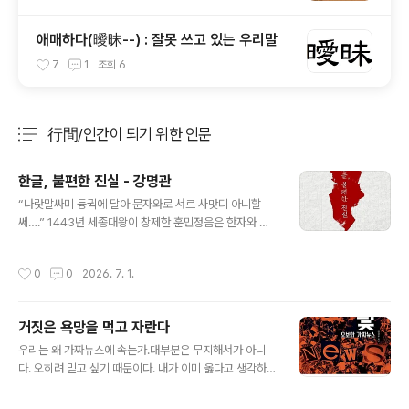
애매하다(曖昧--) : 잘못 쓰고 있는 우리말
7
1
조회
6
行間/인간이 되기 위한 인문
분류 전체보기
주요 글 목록
한글, 불편한 진실 - 강명관
글 내용
“나랏말싸미 듕귁에 달아 문자와로 서르 사맛디 아니할
쎄….” 1443년 세종대왕이 창제한 훈민정음은 한자와 말
이 달라 의사소통에 어려움을 겪던 백성의 현실을 해결하
기 위해 탄생한 문자다. 『한글, 불편한 진실』은 ‘어리석은
작성시간
0
0
2026. 7. 1.
백성’이 과연 이 문자 덕분에 삶을 바꿀 수 있었는가라는 질
문에서 출발한다. 세종이 직접 쓴 어제서문과 다양한 언해
본, 사료를 바탕으로 ‘애민’과 ‘훈민’의 실상을 추적한다. 당
거짓은 욕망을 먹고 자란다
시에는 책과 종이가 귀해 글 자체가 백성에게는 사치에 가
글 내용
까웠으며, 세종 역시 문자를 만들었을 뿐 백성의 언로를 충
우리는 왜 가짜뉴스에 속는가.대부분은 무지해서가 아니
분히 열어주지는 않았다고 말한다. 한글 창제 이후에도 일
다. 오히려 믿고 싶기 때문이다. 내가 이미 옳다고 생각하는
반 백성을 대상으로 문자 교육을 체계적으로 시행한 흔적
세계관을 확인해 주고, 내가 미워하는 사람을 비난해 주며,
은 거의 없었다는 점도 지적한다. 한글의 보급이 민중의 삶
내가 바라는 결론을 증명해 주는 뉴스일수록 더 쉽게 믿는