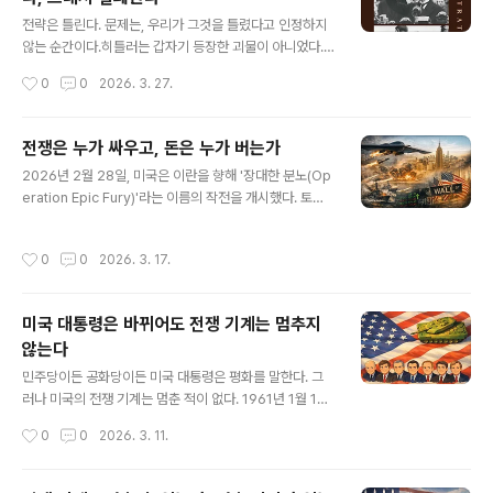
글 내용
결국 큐레이션에 달려 있다. 독자가 원하는 방향과 주제에
전략은 틀린다. 문제는, 우리가 그것을 틀렸다고 인정하지
맞게 책을 선정하고 꾸려야 한다. 북큐레이션이 잘 되어 있
않는 순간이다.히틀러는 갑자기 등장한 괴물이 아니었다.
으면, 책을 멀리하던 사람도 책을 찾게 되고, 책을 좋아하는
그는 신호를 읽었고, 그 신호에 따라 움직였다. 라인란트,
작성시간
0
0
2026. 3. 27.
사람은 새로운 책을 ..
오스트리아, 그리고 주데텐란트까지. 영국과 프랑스는 매
번 한 걸음씩 물러섰다. 전쟁을 피하기 위한 선택이었다. 그
러나 그 선택은 또 다른 신호가 되었다. 더 나아가도 괜찮다
전쟁은 누가 싸우고, 돈은 누가 버는가
는 신호. 뮌헨에서 체임벌린이 들고 온 ‘평화’는 사실상 전
글 내용
2026년 2월 28일, 미국은 이란을 향해 '장대한 분노(Op
쟁의 예고장이었다.여기서 질문이 생긴다. 우리는 왜 그들
eration Epic Fury)'라는 이름의 작전을 개시했다. 토마
이 틀렸다고 쉽게 말할 수 있는가. 그리고 더 중요한 질문
호크 순항미사일이 페르시아만의 구축함에서 발사됐고, B
은, 우리는 정말 다르게 행동하고 있는가.이 책이 겨누는 것
-2 스텔스 폭격기가 미주리주 화이트먼 공군기지에서 날
은 특정한 역사적 실패가 아니다. 그 실패를 가능하게 만든
작성시간
0
0
2026. 3. 17.
아올랐다. 첫날 하루 비용만 약 25억 달러였다. 트럼프는
사고의 방식이다. 우리는 상대를 이해한다고 믿는다. 그러
이를 "미국 역사상 가장 강력한 군사 작전"이라고 불렀다.
나 실제로는 우리 기준..
레이시온의 주가는 4.7%, 록히드마틴은 3.1% 올랐다. 모
미국 대통령은 바뀌어도 전쟁 기계는 멈추지
두 52주 신고가였다. 미사일이 날아가는 동안 월스트리트
않는다
는 환호했다.전쟁은 늘 누군가의 선택처럼 보인다. 그러나
글 내용
정말 그럴까. 국가는 전쟁을 수행하고, 군인은 전장으로 나
민주당이든 공화당이든 미국 대통령은 평화를 말한다. 그
가며, 시민은 그 대가를 감당한다. 우리는 흔히 이 세 주체
러나 미국의 전쟁 기계는 멈춘 적이 없다. 1961년 1월 17
를 중심으로 전쟁을 이해한다. 하지만 질문을 조금만 바꾸
일, 퇴임을 사흘 앞둔 드와이트 D. 아이젠하워는 미국 민주
작성시간
0
0
2026. 3. 11.
면 전혀 다..
주의가 직면한 위험을 경고했다. 그는 ‘군산복합체’라는 표
현을 남겼다. 군부, 군수업체, 의회, 과학·공학 집단이 서로
기대며 거대한 영향력을 형성하는 구조다. 의도하지 않더