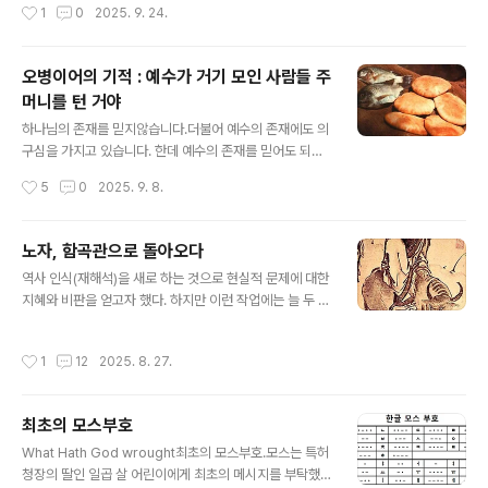
작성시간
1
0
2025. 9. 24.
입구가 메워져 움푹 팬 구덩이만 남아 있었다. 첫 위령제가
고생한 것은 아니었다’는 회한이 밀려왔다. 서울대 의과대
열리고 2년 뒤인 199..
학 창고에 16년간 보관됐던 고양 금정굴 사건 희생자의 유
해는 이날 청아공원에 안치됐다. 마 회장은 “이제야 원점으
오병이어의 기적 : 예수가 거기 모인 사람들 주
로 돌아왔다”라고 말했다.16년 전인 1995년 가을. 당시
머니를 턴 거야
유족이 100만 원씩 각출한 발굴비와 시민단체가 모금한
글 내용
성금으로 일산서구 탄현동 황룡산 자락의 금정굴에서 유해
하나님의 존재를 믿지않습니다.더불어 예수의 존재에도 의
발굴이 시작됐다. 발굴 작업은 예상과 달리 수월했다. 주민
구심을 가지고 있습니다. 한데 예수의 존재를 믿어도 되지
들은 희생자가 묻힌 곳을 정확히 알고 있었기 때문이다. ‘빨
않을까하는 생각이 들었습니다.무위당 장일순 선생의 말씀
작성시간
5
0
2025. 9. 8.
갱이’란 낙인이 두려워 민간인 학살이 자행된 뒤 45년 동
을 듣고 나서 입니다. (물론 책으로 전해들은 이야기 입니
안 아무도 근처에 가지 않..
다.) 이렇게 마음에 와닿게 이야기 할 수 있는 이야기를 그
저 믿어라, 믿음이 부족해서라고 치부하는 많은 (예수와 하
노자, 함곡관으로 돌아오다
나님을 팔아먹고 사는) 성직자들은 뭘 하는 사람인지 의구
글 내용
역사 인식(재해석)을 새로 하는 것으로 현실적 문제에 대한
심이 듭니다.어렴풋이 들어 알고 있는 '오병이어의 기적'에
지혜와 비판을 얻고자 했다. 하지만 이런 작업에는 늘 두 가
관한 이야기입니다. 물론 저는 믿지않습니다. 하지만 이제
지 혐의가 따른다. 첫째, 현재를 정당화하기 위해 역사를 동
는 믿고 싶습니다. 성경에 보면 물고기 두 마리와 떡 다섯
원하는 것(관제화된 역사문화) 둘째, 검열을 피하기 위해
개로 오천 명이 먹고 남았다는 이야기입니다. 뭐 말도 안되
작성시간
1
12
2025. 8. 27.
역사 뒤에 작가의 발언을 숨기는 것(도피로서의 역사문학).
는 헛소리(?)를 맹목적으로 믿을까라는 생각을 했습니다.
다행히도 이 책에 실린 여덟 편의 소품문에서는 두 가지 혐
책에 나오는 내용을 보겠습니다...
의를 발견할 수 없다.「노자, 함곡관으로 돌아오다」는 중국
최초의 모스부호
인의 현실주의를 잘 드러내 주는 작품이다. 소를 타고 인간
글 내용
이 없는 사막을 찾아 道와 德을 찾으려고 했으나, 자신이
What Hath God wrought최초의 모스부호.모스는 특허
아끼던 소만 죽이고 다시 마을로 돌아와 이렇게 말한다. 검
청장의 딸인 일곱 살 어린이에게 최초의 메시지를 부탁했