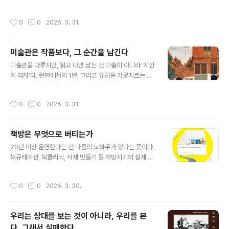
상 무력화됐고, 행동이 없는 항의는 아무 의미도 없었다. 히
를 부정하는 방식으로 앞으로 나아간다. 우리는 그것을 종
틀러는 다음 목표를 꺼냈다. 주데텐란트였다. 독일계 주민
종 잊는다.백 마리의 백조가 모두 희다 해도, 단 한 마리의
작성시간
0
0
2026. 3. 31.
이 많다는 이유였다. 그는..
검은 백조가 나타나는 순간 그 가설은 무너진다. 과학은 바
로 그 한 마리를 기다리는 태도다. 틀릴 가능성을 전제하고,
틀렸음을 인정할 준비를 하는 일. 그래서 과학은 언제나 미
미술관은 작품보다, 그 순간을 남긴다
완이다. 완성된 진리가 아니라, 진리에 가까워지려는 과정
글 내용
이다.문제는 과학이 인간의 손을 거칠 때 시작된다. 과학은
미술관을 다루지만, 읽고 나면 남는 건 미술이 아니라 ‘시간
객관성과 중립성을 전제로 하지만, 연구를 하는 사람은 결
의 격차’다. 런던에서의 1년, 그리고 유럽을 가로지르는 미
국 인간이다. 명성, 돈, 권력. 이 모든 것이 개입하는 순간 과
술관 동선. 이 여정은 아름답지만 동시에 잔인하다. 누구에
학은 방향을 잃는다. 그럴 때 과학은 더 이상 질문하는 체계
게나 허락되지 않는 시간이라는 점에서 그렇다.미술관을
작성시간
0
0
2026. 3. 31.
가 아니..
천천히 걷는다. 한 작품 앞에서 멈추고, 다시 걷고, 또 멈춘
다. 이 반복은 단순한 관람 방식이 아니라 어떤 조건의 결과
다. 충분한 시간, 이동할 수 있는 자유, 그리고 그것을 지속
책방은 무엇으로 버티는가
할 수 있는 삶의 기반. 이 책은 그 조건을 설명하지 않지만,
글 내용
독자는 자연스럽게 그것을 감지하게 된다.문장은 두 겹으
20년 이상 운영한다는 건 나름의 노하우가 있다는 뜻이다.
로 읽힌다. 표면에서는 미술관의 풍경과 감각이 흐르고, 그
북큐레이션, 북클리닉, 서재 만들기 등 책방지기의 실제 경
아래에서는 따라갈 수 없는 삶의 속도가 드러난다. 누군가
험을 담아 알려준다.‘곰곰이 책방’이 살아남을 수 있었던 이
는 하루의 끝에서 겨우 한 페이지를 넘기는데, 누군가는 도
유는, 그들만의 북큐레이션이 독자에게 감동을 주기 때문
작성시간
0
0
2026. 3. 30.
시를 옮겨가며 ..
이다.책방은 공간의 한계로 많은 책을 둘 수 없다. 그래서
공간을 잘 활용해야 한다. 책에 대한 정보는 인터넷에 넘쳐
나지만, 정보가 많다는 것은 오히려 기준이 없다는 뜻일 수
우리는 상대를 보는 것이 아니라, 우리를 본
도 있다. 실물을 보기 전에는 판단하기 어려운 시대다. 그래
다, 그래서 실패한다
서 책방이 유용해진다.한정된 서가를 어떻게 활용하느냐는