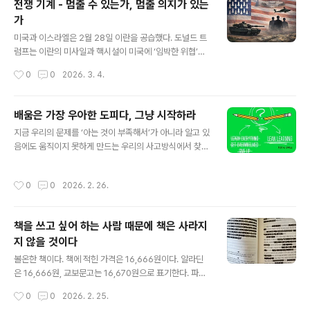
전쟁 기계 - 멈출 수 있는가, 멈출 의지가 있는
라도 이 집단이 부당한 권력을 획득할 수 있으며, 부적절한
가
권력이 재앙적으로 성장할 잠재력이 이미 존재한다고 그는
글 내용
말했다.군비 확충은 돈만 들어가는 게 아닙니다. 노동자의
미국과 이스라엘은 2월 28일 이란을 공습했다. 도널드 트
땀과 과학자의 뛰어난 두뇌, 어린이의 희망도 소모됩니다.
럼프는 이란의 미사일과 핵시설이 미국에 ‘임박한 위협’을
아이젠하워의 경고 이후 미국의 군사 예산은 세계 최대 규
가하고 있다고 주장했다. 그러나 그는 불과 8개월 전 이란
작성시간
0
0
2026. 3. 4.
모로 팽창했다. 의회는 국방부 요구를 넘어서는 예산을 승
의 핵 능력을 “완전히 파괴했다”라고 선언한 바 있다. 무엇
인했고, 무기 산업은 정..
이 달라졌는지에 대한 설명은 없었다.그는 또 이란이 개발
중인 장거리 미사일이 곧 미국 본토에 도달할 것이라고 말
배움은 가장 우아한 도피다, 그냥 시작하라
했다. 하지만 올해 초 미 정보당국은 이란이 대륙간탄도미
글 내용
지금 우리의 문제를 ‘아는 것이 부족해서’가 아니라 알고 있
사일을 확보하려면 최소 10년은 필요하다고 평가했다. 뉴
음에도 움직이지 못하게 만드는 우리의 사고방식에서 찾는
욕타임스 역시 이번 공습이 즉각적 위협에 대한 대응이라
다. 배우는 행위가 더 나은 선택을 위한 수단이 아니라 불안
기보다 정책적 선택에 가까웠다고 분석했다.“나는 전쟁광
을 잠시 미루는 은신처가 될 때 우리는 가장 성실하게 아무
을 몰아낼 것이다. 그들은 늘 전쟁하고 싶어 한다. 왜 그럴
작성시간
0
0
2026. 2. 26.
것도 하지 않게 된다는 것이다.물속으로 뛰어든 사람만이
까? 미사일 한 기는 200만 달러다.” 대선 후보 시절 트럼
수영을 배운다‘무언가를 안다’는 느낌은 짜릿하다 하지만
프는 이렇게 말했다. 또한 “끝..
실제 문제를 해결하는 데에도 유용할까?‘무언가를 시작하
책을 쓰고 싶어 하는 사람 때문에 책은 사라지
기 전에 모든 것을 알아야 한다’는 생각을 내려놓고, 작은
지 않을 것이다
진전과 끊임없는 개선 그리고 과정에서 배우려는 태도를
글 내용
받아들이도록 우리를 이끈다.지금 이루고 싶은 목표를 분
볼온한 책이다. 책에 적힌 가격은 16,666원이다. 알라딘
명히 한 뒤, 그다음 행동을 가능하게 할 만큼만 배우고 곧바
은 16,666원, 교보문고는 16,670원으로 표기한다. 파는
로 움직이는 방식이다. 배움과 실행 사이의 간격을 최대한
이에 대한 배려는 없다. 만들고, 편집하고, 찍어 낸 쪽의 마
작성시간
0
0
2026. 2. 25.
줄이는 것이 핵심이다.앞에서 보았듯이..
음만 남아 있다. 팔리면 팔리고, 아니면 말고. 그런 태도처