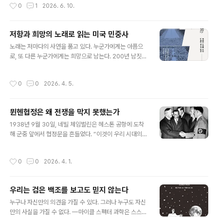
작성시간
0
1
2026. 6. 10.
을 곧바로 바꾸기보다 왕권 중심의..
다.이 책은 오보와 가짜뉴스의 본질을 단순한 거짓말로 보
지 않는다. 진짜 위험한 것은 새빨간 거짓이 아니라 진실을
너무도 빼닮은 거짓이다. 가짜 참기름을 만드는 데 가장 많
저항과 희망의 노래로 읽는 미국 민중사
이 들어가는 재료가 진짜 참기름인 것처럼, 가짜뉴스 역시
글 내용
진실의 일부를 재료로 삼는다. 순도 100퍼센트의 거짓은
노래는 저마다의 사연을 품고 있다. 누군가에게는 아픔으
쉽게 들통나지만, 진실과 거짓이 교묘하게 섞인 정보는 사
로, 또 다른 누군가에게는 희망으로 남는다. 200년 남짓한
람을 오래 속인다.특히 인상적인 부분은 진실과 시간의 관
미국의 근현대사는 자본주의의 역사와 맞닿아 있고, 그 자
계를 다루는 대목이다. 진실은 언제나 늦게 도착한다. 사건
본주의는 수많은 희생과 저항 위에 서 있다. 지금까지 유지
작성시간
0
0
2026. 4. 5.
직후에는 거짓이 먼저 퍼지고,..
되고 있는 이유 또한 그 피의 역사에 기대고 있다. 이 책은
‘노래’를 통해 그 역사를 보여준다. 거대한 서사가 아니라
미시사의 시선으로 미국의 근현대사와 자본주의를 입체적
뮌헨협정은 왜 전쟁을 막지 못했는가
으로 드러낸다.이야기는 기차에서 시작한다. 철도는 미국
글 내용
의 압축성장을 이끈 기반이었고, 그 위에서 사람은 일하고
1938년 9월 30일, 네빌 체임벌린은 헤스톤 공항에 도착
버티며 노래했다. 노동요는 그렇게 태어났다. 아픔과 고통,
해 군중 앞에서 협정문을 흔들었다. “이것이 우리 시대의
차별을 견디기 위한 방식으로. 그러나 그 노래는 거기서 멈
평화!” 그는 “독일에서 명예로운 평화를 가져왔다”고 말했
추지 않는다. 아픔을 기록하던 소리는 서로를 묶는 목소리
고, 이 장면은 BBC를 통해 영국 전역으로 퍼져나갔다. 불
작성시간
0
0
2026. 4. 1.
로 변해간다. 버티기 위한 노래..
과 20년 전 끝난 제1차 세계대전의 상처를 기억하던 그는
어떤 대가를 치르더라도 전쟁만은 피하고 싶었다.아돌프
히틀러는 1933년 권력을 잡았다. 프랑스는 위협을 느꼈지
우리는 검은 백조를 보고도 믿지 않는다
만 영국은 독일을 달래려 했다. 1936년 독일은 라인란트
글 내용
에 군을 진주시켰고, 1938년에는 오스트리아를 병합했다.
누구나 자신만의 의견을 가질 수 있다. 그러나 누구도 자신
영국과 프랑스는 대응하지 않았다. 베르사유 조약은 사실
만의 사실을 가질 수 없다. —마이클 스펙터 과학은 스스로