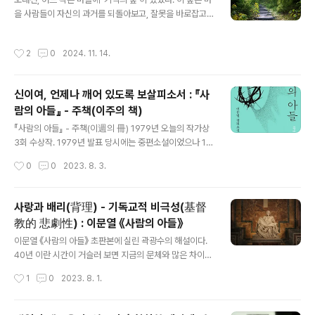
적 활동의 한 부산물 외 아무것도 아니었소. 다시 말해서 내
을 사람들이 자신의 과거를 되돌아보고, 잘못을 바로잡고,
가 바라는 이 상사회를 만드는 과정에서 여분으로 생긴 부
다음 세대를 위해 지혜를 나누는 특별한 공간이었다. 사람
산물 외 아무것도 아니었소 단도직입적으로 말해서 나
들은 어린아이에게도 이 숲을 찾게 하여, 그들이 성장할 때
작성시간
2
0
2024. 11. 14.
의 시는 혁명에 종속하는 것이오. 시가 ..
마다 조상의 이야기를 듣고 교훈을 새기도록 했다. 덕분에
마을은 조화로웠고, 세대를 넘어 각자의 책임과 연대의식
을 소중히 여겼다.그러던 어느 날, 마을에 낯선 남자가 나타
신이여, 언제나 깨어 있도록 보살피소서 : 『사
났다. 그는 “과거에 매이지 말고 새로운 길을 가야 한다”며,
람의 아들』 - 주책(이주의 책)
‘기억의 숲’을 다르게 이용하자고 주장했다. 그는 숲 속의
글 내용
오래된 나무들을 베어내고, 그 자리에 눈부신 새 도시를 세
『사람의 아들』 - 주책(이週의 冊) 1979년 오늘의 작가상
우겠다고 했다. 낯선 남자는 사람들이 기억을 꺼내 볼 필요
3회 수상작. 1979년 발표 당시에는 중편소설이었으나 19
가 없다며, 과거의 실수를 무겁게 짊어지기보다는 앞으로
87년 장편으로 개작하였으며, 이후 1993년과 2004년
작성시간
0
0
2023. 8. 3.
나아가는 것만이 중..
(은경축(銀慶祝)판) 그리고 2020년 작품을 개정했다. 사
람의 아들에 관한 많은 자료가 있다. 그중 작가 서문의 변해
가는 모습으로 이자에서 사람의 이들로 변해 간 모습을 살
사랑과 배리(背理) - 기독교적 비극성(基督
펴보자. 수상 소감, 심사평, 수상이유서, 초판 부터 개정 5
教的 悲劇性) : 이문열 《사람의 아들》
판 까지의 서문을 시대 순으로 나열하였다. 이문열 소설가
글 내용
는… △1948년 종로 출생, 본명 이열(李烈) △1965년
이문열 《사람의 아들》 초판본에 실린 곽광수의 해설이다.
안동고 중퇴 △1970년 서울대 국어교육과 중퇴 △1977
40년 이란 시간이 거슬러 보면 지금의 문체와 많은 차이가
년 대구매일신문 신춘문예 입선('나자레를 아십니까') △1
난다. 중편소설에 해설을 덧붙여 출간했다. 소설보다 해설
작성시간
1
0
2023. 8. 1.
979년 동아일보 신춘문예 당선('새하곡') △1979년 오늘
이 더 어렵게 느껴질 수 있다. 지금은 개작하여 장편이지만
의 작가..
이 해설은 중편에 대한 해설이다. 이문열이 장편으로 개작
한 이유이기도 한 점을 말히도 한다.해설의 제목이기도 한