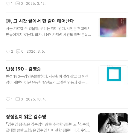
작성시간
1
0
2026. 3. 12.
있어, 학원비 따블로 내기는 엄마 마음이 좀 그렇다~. 그..
순하다. 멋진 신사 포그, 약간 우둔하지만 충직한 하인 파스
파르투, 우연처럼 등장하는 여인 아우다, 그리고 그들을 뒤
쫓으며 위기를 만들어내는 무능한 경찰 픽스. 이 네 인물이
詩, 그 시간 끝에서 한 줄이 태어난다
위기와 모험을 거쳐 우여곡절 끝에 런던으로 돌아온다. 세
글 내용
시는 가르칠 수 있을까. 우리는 이미 안다. 시인은 학교에서
계일주는 당연히 80일 만에 성공한다. 서쪽에서 동쪽으로
만들어지지 않는다. 화가나 음악가처럼 시인도 어떤 본질
여행하도록 하여 마지막 하루를 만들어내는 반전은 작가의
을 타고난다. 그것은 분해해 설명할 수도, 다음 사람에게 조
풍부한 지식과 계산에서 나온 장치다. 물론 치밀한 포그라
립해 건네줄 수도 없다. 거의 신비에 가깝다.그렇다고 배움
면 이런 착각을 했을 리 없지만, 독자를 위한 장치라고 이해
작성시간
2
0
2026. 3. 6.
이 불필요한 것은 아니다. 오히려 정반대다. 본질은 가르칠
하는 편이 자연스럽다.포그는 런던 중심가 상류층 사교모
수 없지만, 시인이 되기 위해 익혀야 할 영역은 끝이 없다.
임인 개혁클럽의 회원이다. 돈도 있..
역사와 이론, 다른 시인의 언어. 타고난 불씨가 있다면 독서
반성 190 - 김영승
는 그 불을 키우는 산소다.창작 교실에서 스스로 과제를 정
글 내용
하라고 하면 많은 학생이 다른 시를 읽기보다 자기 작품을
반성 190—김영승쓸쓸하다. 사생활이 걸레 같고 그 인간
쓰는 데 시간을 쏟는다. 이해 못 할 일도 아니다. 시인은 이
성이 개판인 어떤 유능한 탈렌트가 고결한 인품과 깊은 사
미 충분히 많다. 그러나 잘 쓰려면 먼저 깊이 읽어야 한다.
랑의 성자의 역할을 할 때처럼 역겹다. 그리고 보통 살아가
좋은 시는 최고의 스승이다. 어쩌면 유일한 스승일지도 모
는 어리숙하고 착하고 가끔 밴댕이 소갈딱지 같기도 한 이
작성시간
1
0
2025. 10. 4.
른다. 읽기..
런저런 모습의 평범한 서민 역할을 할 때처럼. 그보다 훨씬
똑똑하고 세련된 그가 그보다 훨씬 자극적이고 도색적인
그가 수줍어한다거나 이웃에 대해서 작은 정을 베풀고 어
장정일이 읽은 김수영
쩌구저저구하는 역할을 할 때처럼. 각자 아버지고 어머니
글 내용
고 선생이고 아내고, 어쨌든 이 무수한 탈렌트들과 나는 살
『김수영 평전』은 김수영의 삶을 추적한 평전이고 『김수영,
아야 한다. • 세상에는 속과 겉이 다르게 살아가는 사람이
근대를 향한 모험』은 김수영 시에 관한 평론이다. 김수영은