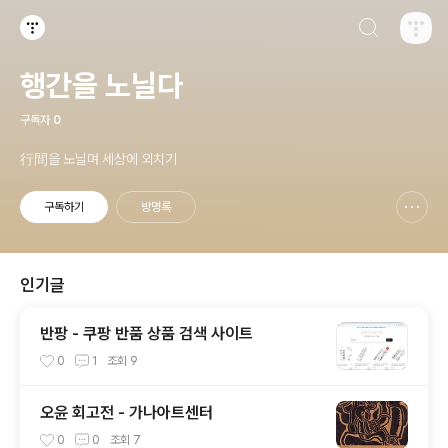
검색하기
티스토리
행간을 노닐다
구독자
0
行間을 노닐며 세상에 외치기
구독하기
방명록
신고하기 레이어
열기
인기글
반팡 - 쿠팡 반품 상품 검색 사이트
0
1
조회
9
오윤 회고전 - 가나아트센터
0
0
조회
7