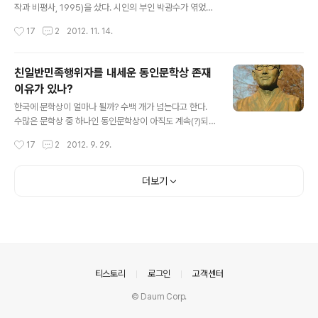
발했다. 하지만 한편으로 어디서 본듯한 이야기라는 걸 떨
작과 비평사, 1995)을 샀다. 시인의 부인 박광수가 엮었다.
칠 수 없다. 그래도 좋다. 전부 공감하지 않지만 달달한 이
시인의 떠남을 다음과 같이 말한다. "법 없이도 다스려지는
작성시간
17
2
2012. 11. 14.
야기다. 그리..
세상이 돼서가 아니라 시를 쓸 수가 없어서, 시인이 필요없
는 세상이어서가 아니라 그의 시가 이제 쓸모없는 세상이
돼버려서 그는 떠났다." 시인 _김남주 세상이 몽둥이로 다
친일반민족행위자를 내세운 동인문학상 존재
스려질 때 시인은 행복하다 세상이 법으로 다스려질 때 시
이유가 있나?
인은 그래도 행복하다 세상이 법 없이도 다스려질 때 시인
글 내용
은 필요없다 법이 없으면 시도 없다 박광수의 말은 틀렸다.
한국에 문학상이 얼마나 될까? 수백 개가 넘는다고 한다.
'그의 시가 이제 쓸모없는 세상이 돼버려서 그는 떠'난게 아
수많은 문학상 중 하나인 동인문학상이 아직도 계속(?)되
니다. 그의 그는 아직도 필요하고 더욱 필요한 세상이다. 그
고 있다. 지금은 조선일보의 주관이지만 처음 제정될 당시
작성시간
17
2
2012. 9. 29.
가 없어도 그의 시가 필요한 세상이 남아있다. 그래서 시인
는 의문사로 세간에 오르내리는 장준하의 잡지 사상계이
은 행복하다. 시인..
다. 친일반민족행위자인 김동인을 내세운 문학상을 만들었
을까. 이를 보면 친일행위에 관한 인식이 부족했음을 보여
더보기
준다. 동인문학상은 김동인의 삶처럼 파란만장하다. 사상
계에서 시행하다가 십몇 년을 건너뛰고 동서문화사를 거쳐
조선일보에서 지금까지 시행하고 있다. 자칭 "국내 최고의
권위와 역사를 자랑하는" 문학상의 주인공 김동인은 친일
반민족행위자이다. 문학적 업적이 아무리 크다 해도 그의
친일행위를 덮을 수 없다. 조선일보의 동인문학상 소개 중
의안내
티스토리
로그인
고객센터
일부이다. 국내 최고의 권위와 역사를 자랑하는 동인..
© Daum Corp.