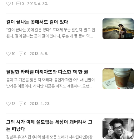
작성시간
1
0
2013. 6. 30.
되는 방법은 내가 잘하든지 아니면 상대의 실수를 놓치지
야 하는 것은 아닐까… 그런 미안함을 느끼지 않을 책을 쓰
않아야 한다. 내가 잘하는 ..
는 것이 작가로서 나의 책임이고 욕심이라고 생각합니다.
책을 읽는 동안 독자에게 재미와 가치가 있는 시간을 주고
길이 끝나는 곳에서도 길이 있다
싶어요. 감성을 자극하든 깨달음을 주든 새로운 관점을 제
글 내용
"길이 끝나는 곳에 길은 있다." 도대체 무슨 말인지. 말도 안
공하든 듣지 않는 사람들에게 귀를 기울이게 하고 싶습니
된다. 길이 끝나는 곳에 길이 있다니, 무슨 개 풀 뜯어 먹는
다. 거기에는 교양과 교훈 그리고 엔터테인먼트가 모두 포
말을 하는 것인지 이해할 수 없다. "길이 끝나는 곳에서도
함됩니다. 세계를 변혁하는 책이나 세계를 해석하는 책은
길이 있다"고 다시 읽었다. 무릎을 쳤다. 그렇지. 이게 맞는
아닐지언정 ‘스스로 낭비’해 세계를 낭비하는 책은 안 될 것
작성시간
10
0
2013. 6. 8.
말이지. 단지 차이는 '도'와 '이'가 '은'으로 바뀐 것뿐인데.
이다. 이런 생각을 하는 작가라면 책 한 권 사주어도 절대
작은 차이다. 너무 예민하게 읽는 게 아닌가 생각했다. 하지
아깝지 않겠다. 덧_ 고병권의 ..
만 다시 읽어도 아니다. 왜 이렇게 바꾸어 사용했을까? 정
달달한 카라멜 마끼아또와 따스한 책 한 권
호승이 바꾸었나 아니면 편집장의 의도? 묻고 싶다. 작은
글 내용
차이에 많은 게 달라진다. 그 차이를 모른다는 게 문제이고
봄이 그 기운을 잃은 지 오래다. 봄인가 하면 어느새 반팔이
더 큰 문제는 차이를 알고 싶지 않은 것이다. 봄길 _정호승
반가운 여름이다. 하지만 지금은 아직도 겨울이다. 오랜만
길이 끝나는 곳에서도 길이 있다 길이 끝나는 곳에서도 길
에 따사로운 햇살이 비추는 봄날이다. 이런 봄날은 달달한
이 되는 사람이 있다 스스로 봄길이 되어 끝없이 ..
게 먹고 싶다. 카라멜 마끼야또를 시켜 카페에 앉아 서가에
작성시간
13
0
2013. 4. 23.
책을 바라본다. 책장에 있는 책 대부분은 달달하며 무겁지
도 않다. 카라멜 마끼야또의 달달함과 어울리는 달달한 책
한 권을 들었다. 정호승의 시인의 《내 인생에 용기가 되어
그의 시가 이제 쓸모없는 세상이 돼버려서 그
준 한마디》이다. 목차를 보니 달달하고 달콤한 말이다. 듬
는 떠났다
성듬성 읽었다. 달달한 책의 좋은 점은 손 가는 대로 읽어도
글 내용
전혀 문제가 없다는 것이다. 책을 읽는 동안 ‘아! 맞다’를 연
김남주 유고시집 《나와 함께 모든 노래가 사라진다면》(창