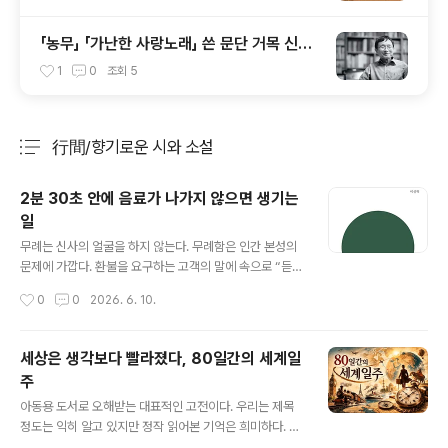
「농무」 「가난한 사랑노래」 쓴 문단 거목 신경
림 시인 별세
1
0
조회
5
行間/향기로운 시와 소설
분류 전체보기
주요 글 목록
2분 30초 안에 음료가 나가지 않으면 생기는
일
글 내용
무례는 신사의 얼굴을 하지 않는다. 무례함은 인간 본성의
문제에 가깝다. 환불을 요구하는 고객의 말에 속으로 “듣던
중 반가운 소리”라고 외친다. 한데, 정작 무례한 사람은 자
작성시간
0
0
2026. 6. 10.
신의 무례를 모른다. 무례한 이가 하필 ‘노인’일까. 나이 먹
은 값을 해야 하는데 그렇지 못한 이가 많으니. 나이 먹었다
고 다 어른은 아니다. 좋은 어른은 아니더라도 나쁜 어른은
세상은 생각보다 빨라졌다, 80일간의 세계일
되지 말았어야지. 젊다고 힘들지 않은 것은 아닐 것이며 덜
주
힘든 것도 아닐 거다. 무작정 견디라고 할 수도 없다. 하지
글 내용
만 견디는 게 쉬운 일이겠느냐마는 사는 게 그렇다고 말할
아동용 도서로 오해받는 대표적인 고전이다. 우리는 제목
뿐, 무슨 말을 더 할 수 있을까. “엄마, 일시불로 하라고? 엄
정도는 익히 알고 있지만 정작 읽어본 기억은 희미하다. 어
마 돈 많아?” “그게 아니라 너 저번에 학원비 아직도 내고
쩌면 영화로 먼저 만났을지도 모른다.이야기의 얼개는 단