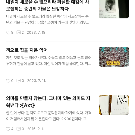
내일이 새로울 수 없으리라 확실한 예감에 사
'背理'를 알아야 이 글을 좀 더 쉽게 이해할 수 있다.배리
로잡히는 중년의 가을은 난감하다
(背理)도리에 어긋나는 일. 사리에 어긋남.부주의에서 생
글 내용
기는 추리의 착오. 반리(反理). 역리(逆理).https://mag
내일이 새로울 수 없으리라 확실한 예감에 사로잡히는 중
got.prhouse.net/3122 신이여, 언제나 깨어 있도록 보
년의 가을은 난감하다. 젊은 글쟁이 가운데 몇몇이 외우고
살피소서 : 『사람의 아들』 - 주책(이주의 책)『사람의 아들』
있었다는 문장을 여러 번 읽어보았습니다. 중년과 가을은
작성시간
8
2
2023. 7. 18.
- 주책(이週의 冊) 1979년 오늘의 작가상 3회 수상..
왜 이리 서글픈지, 밟히는 낙엽 소리가 서월의 흘러감을 더
서글프게 합니다. 하지만 김훈은 '난감하다'라고 말하였습
니다. 서글픔보다는 난감함이 마음이 더 아프게 합니다. 발
책으로 집을 지은 악어
문을 쓴 이인재 시인의 말을 빌려보겠습니다. "그때 나는 3
글 내용
가진 것도 없는 악어가 있다. 수줍고 말도 더듬고 돈도 없어
0대 초반이어서 저 난감함이 절실하지 않았다. (...) 선재의
무허가 건물에 살고 있다. 이런 악어가 책을 좋아한다. 취미
중년은 가을이 아니었다. (...) 선배의 중년은 난감하지 않았
가 책 모으기다. (왜 취미가 책 모으기일까? 하기야 모으다
다"라고 말합니다. 김훈의 중년은 난감하지 않은데 왜 우리
보면 읽기 마련이니... 악어처럼.) 책을 모으다 보니 많이 읽
의 중년은 가을이며 난감하다고 느껴야 하는지 진짜 '난
작성시간
0
0
2023. 7. 11.
었다. (책은 보기 위해 사는 게 아니라 산 책 중에 읽는 것이
감'합니다. 첫 번째로 엮은 "시로 엮은 가을"은 정말 난감합
다.) 그 마을 사람도 책을 별로 좋아하지 않았다. (우리 마을
니다. 은 89년..
사람들도 책을 좋아하지 않는다.) 어른들은 돈 번다고, 아이
의미를 만들지 않는다. 그나마 있는 의미도 지
들은 노느라고 정신이 없다. 책에 묻혀 사는 악어를 보고 모
워낸다 :《Axt》
두 손가락질하며 말한다. "말도 제대로 못하는 악어가 책을
글 내용
본다니.. 정말 웃기는군." (어디나 비슷한다. 나와 다름을 인
싼 맛에 샀다. 뭔지도 모르고 문학잡지라 하기에 샀다. 가격
정하지 않고 틀리다고 말한다.) 마을 사람은 보기 싫은 책이
이 저렴해서인지 많이 팔린다고 한다. 2,900원이다. 그래
있으면 전부 악어 아저씨네 마당에 던졌다...
서 샀다. 가격보다 인터넷에서 요즘 보기 드물게 많이 팔린
작성시간
4
0
2015. 9. 1.
창간호라는 말에 혹해서 샀다는 게 옳다. 불친절하다. 표제