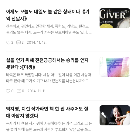
가 《Axt》이다. 나는 ‘Art and Text’의 약자로 생각했다.
아니다. “책은 우리 안의 얼어붙은 바다를 깨는 도끼여야
어제도 오늘도 내일도 늘 같은 상태이다 :《기
한다.”라는 카프카의 멋진 말로 마무리를 시작한다. 그래서
억 전달자》
독일어로 ‘도끼’인 줄 알았다. ‘Axt’를 어떻게 읽어야 할지
글 내용
도무지 모르겠다. 어설픈 독일어 실력으로 발음대로 읽어
친숙하고, 편안하고 안전한 세계. 폭력도, 가난도, 편견도,
야 할까? 편집위원의 가방끈을 따라가지 못하는 나 같은 독
불의도 없는 세계. 모두가 꿈꾸는 유토피아일 수도 있다. 이
자는 힘들다. 그냥 ‘도끼’라 했으면 좋았을 텐데. 《Axt》는
마을은 어떠한 모함도, 위험도 없는 편안하고 즐거운 삶을
작성시간
2
2
2014. 11. 12.
작가를 위한 잡지가 되면 좋겠습니다. 독자는 물론,..
누린다. 어제도, 오늘도, 내일도 '늘 같은 상태(Samenes
s)'이다. 장기하의 노래처럼 매일 별일 없이 살고 걱정 없이
산다면, 매일매일 사는 게 재미있을까? 글쎄. '늘 같은 상
삶을 얻기 위해 전전긍긍해서는 승리를 얻지
태'인 마을의 행복은 누구나 누릴 수 있는 것은 아니다. 나
못한다 :《미생》
이 든 노인과 장애아 등은 모두 임무 해제된다. 마을 사람에
글 내용
게는 다른 마을로 간다고 했지만 안심시킨다. 모두 기억도,
바둑은 매우 특별합니다. 세상 어느 일이 나를 이긴 사람과
거짓말도, 변화도 없는 어제와 같은 늘 같은 상태를 유지하
마주 앉아 왜 그가 이기고 내가 졌는지를 나눈답니까? 그들
기 위해 임무해제 한다. 성욕도 없다. 성욕을 느낄 나이면
에게 패배란 어떤 의미일까요? 그들은 패배감을 어떻게 관
작성시간
0
0
2014. 11. 11.
약을 먹는다. 아이도 전문적인 임무를 가진 사람이 한다...
리할까요? 우리는 늘 승리할 수도, 성공할 수도 없다. 우리
에게 패배나 실패는 일상이다. 우리는 모두 완생이 아닌 미
생이다. 그들은 패배감을 어떻게 관리할까? 그 패배감은 다
박지영, 이런 작가라면 책 한 권 사주어도 절
음에 어떻게 성취감으로 바뀌어 어떤 모습으로 그들에게
대 아깝지 않겠다
올까? 미생이란 죽은 돌이 아니다. 지금 살지 못했으며 다
글 내용
시 말하면 아직 죽지 않았고 살아있다는 말이다. '아직'은
독자가 내 책을 사기 위해 지불해야 하는 가격 그리고 그 돈
말이다.이익은 싸워 이기는 데서만 나오는 게 아니다. 불안
을 벌기 위해 들인 노동과 시간에 부끄럽지 않은 글을 쓰고
감을 조성하는 것만으로도 얻어낼 수 있다. 미생이 완생이
싶어요. 혹시 반값 할인을 해줘야 하지는 않을까, 환불해줘