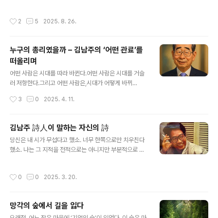
많이 있다. 가면을 쓰고 고결한 척, 세련된 척 살아가지만
① 일제시대 때 누구나 다 가담한 사회주의 운동이나 항일
속을 들여다보면 추악한 사람도 적지 않다. 이중인격자라
운동 자체에 대해 무관심했다. ② 해방 후, 뒤늦게 사회주의
작성시간
2
5
2025. 8. 26.
고 위선자라고..
(좌익)월북 인사에 대한 콤플렉스에 시달린다. ③ 6.25라
는 참상과 직면하자, 모든 이데올로기적 판단이 중지되고
생존의 방법으로 남한을 택한다. ④ 휴전선이 고착되고 냉
누구의 총리였을까 – 김남주의 ‘어떤 관료’를
전이 시작되자 사회주의에 대한 콤플렉스에 다시 시달린
떠올리며
다.김수영은 ① 또는 ③과 같이 압도적인 현실 앞에서는 도
글 내용
피와 생존을 택하고, ② 또는 ④와 같이 상대적으로 유화적
어떤 사람은 시대를 따라 바뀐다.어떤 사람은 시대를 거슬
이고 과도기적인 공간에서는 과격한 자유주의자 내지 회의
러 저항한다.그리고 어떤 사람은,시대가 어떻게 바뀌
주의자가 된다. 김수영이 4.19에 왜 그토록 열광했는지의
든 그 자리에 그대로 남는다.한덕수는 그런 사람이다.군사
작성시간
3
0
2025. 4. 11.
비밀은 여기 있다. 4.19는..
정권이었든, 문민정부였든, 진보정권이든, 보수정권이든
늘 공직에 있었고, 늘 관료였다.마침내 윤석열 정권에서 다
시 총리가 되었다.처음엔 그게 대단한 경력처럼 보였다.경
김남주 詩人이 말하는 자신의 詩
험이 많고, 행정에 정통하고, 균형 잡힌 어조.하지만 시간
글 내용
당신은 내 시가 무섭다고 했소. 너무 한쪽으로만 치우친다
이 지나면서 알게 됐다.그의 일관됨은 국민을 향한 충성심
했소. 나는 그 지적을 전적으로는 아니지만 부분적으로 옳
이 아니라권력을 향한 복무였다는 걸.어떤 관료 - 김남
다고 받아들였소. 내가 생각하기에도 내 시는 지나치게 경
주 관료에게는 주인이 따로 없다! 봉급을 주는 사람
향적인 데가 있소. 거기다가 역겨우리 만큼 전투적일 것이
이 그 주인이다! 개에게 개밥을 주는 사람이 그 주인이
작성시간
0
0
2025. 3. 20.
오. 그래서 당신 말대로 이 시대 어떤 사람에게는 어떤 부담
듯 일제 말기에 그는 면서기로 채용되었다 남달리 매사
감을 주지 않을 수 없을 것이오. 당신의 내 시에 대한 불만
에 근면했기 때문이다 미군정 시기에 그는 군..
에 대해 몇 마디 해 보겠소. 수긍이 갈지 모르겠소.나는 전
망각의 숲에서 길을 잃다
문적으로 시를 쓰자고 덤비는 소위 직업 시인은 아니오 출
글 내용
발부터가 그러했소. 나에게 있어서 시작활동은 내 사회
오래전, 어느 작은 마을에 ‘기억의 숲’이 있었다. 이 숲은 마