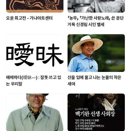
오윤 회고전 - 가나아트센터
「농무」 「가난한 사랑노래」 쓴 문단
거목 신경림 시인 별세
애매하다(曖昧--) : 잘못 쓰고 있
산을 입에 물고 나는 눈물의 작은
는 우리말
새여