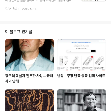
지 않는다면 슬픈 일이죠. 15명의 지식인이 벗님께 편지를
그 서재에 의미를 두어야 그곳도 나에게 의미 있는 곳으로
보냅니다. 이 책을 읽어야 할 이유를 간명하게 말해주는 글
다가올 것이다. 이름은 좀 고민을 해보자. 우리나라에서는
2
8
2011. 5. 11.
귀다. 꼭 여기에 소개되는 15명의 지식인(?)의 서재만 중요
책이 아직도 출판문화 수준에 머물고 있어요. 우리나라 책
한 것이 아니다. 많은 누군가의 소개를 받기 전에 15명의
은 국화빵 같잖아요. 출판..
생각을 전해 듣고 그들과 공감한다면 책을 취미라고 말하
는 실수(? 많은 사람이 실수를 저지르고 있다.)만은 하지 않
은 것이라 장담한다. 홍보용으로 만든 동영상을 보고 있으
이 블로그 인기글
면 이 책의 존재감을 느끼게 한다. 다른 측면에서는 동영상
만으로도 충분한 감명을 받을 수 있기 때문이다. 너무 잘 만
든 동영상이 책의 판매에 도움이 될지 아니면 해가 되겠느
냐는 허튼 생각을 해본다. 그중에서도 북 디자이너 정병규
님의 말씀은 묵직하게 ..
광주의 학살자 전두환 사망... 끝내
반팡 - 쿠팡 반품 상품 검색 사이트
사과 안해