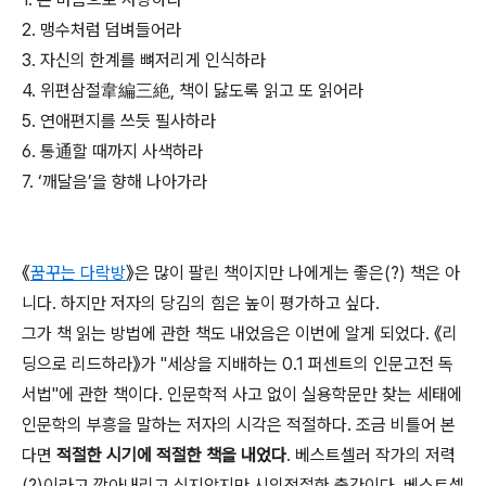
2. 맹수처럼 덤벼들어라
3. 자신의 한계를 뼈저리게 인식하라
4. 위편삼절韋編三絶, 책이 닳도록 읽고 또 읽어라
5. 연애편지를 쓰듯 필사하라
6. 통通할 때까지 사색하라
7. ‘깨달음’을 향해 나아가라
《
꿈꾸는 다락방
》은 많이 팔린 책이지만 나에게는 좋은(?) 책은 아
니다. 하지만 저자의 당김의 힘은 높이 평가하고 싶다.
그가 책 읽는 방법에 관한 책도 내었음은 이번에 알게 되었다. 《리
딩으로 리드하라》가 "세상을 지배하는 0.1 퍼센트의 인문고전 독
서법"에 관한 책이다. 인문학적 사고 없이 실용학문만 찾는 세태에
인문학의 부흥을 말하는 저자의 시각은 적절하다. 조금 비틀어 본
다면
적절한 시기에 적절한 책을 내었다
. 베스트셀러 작가의 저력
(?)이라고 깎아내리고 싶지않지만 시의적절한 출간이다. 베스트셀