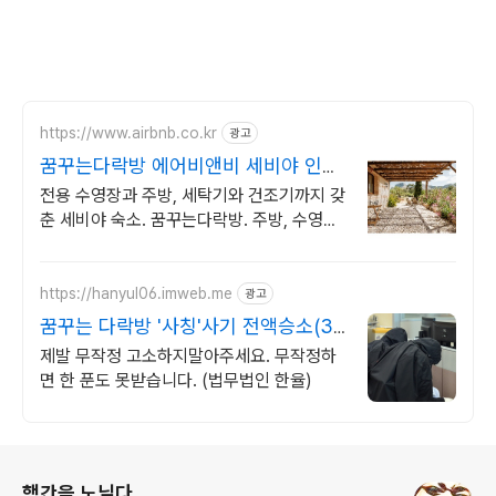
https://www.airbnb.co.kr
광고
꿈꾸는다락방 에어비앤비 세비야 인기
숙소 둘러보기
전용 수영장과 주방, 세탁기와 건조기까지 갖
춘 세비야 숙소. 꿈꾸는다락방. 주방, 수영장,
자쿠지, 아기 침대. 필요한 모든 게 갖춰진 숙
소를 예약하세요.
https://hanyul06.imweb.me
광고
꿈꾸는 다락방 '사칭'사기 전액승소(3
억7천) 사례보유
제발 무작정 고소하지말아주세요. 무작정하
면 한 푼도 못받습니다. (법무법인 한율)
로그 정보
행간을 노닐다