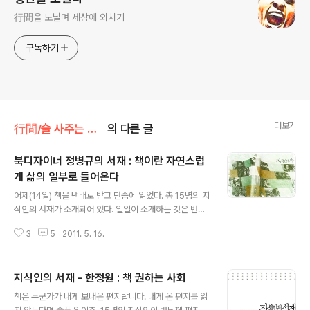
行間을 노닐며 세상에 외치기
구독하기
더보기
行間/술 사주는 읽고쓰기
의 다른 글
북디자이너 정병규의 서재 : 책이란 자연스럽
게 삶의 일부로 들어온다
글 내용
어제(14일) 책을 택배로 받고 단숨에 읽었다. 총 15명의 지
식인의 서재가 소개되어 있다. 일일이 소개하는 것은 번거
로운 일이니 지식인의 서재를 참조하시라. 책을 읽기 전에
3
5
2011. 5. 16.
도 북 디자이너 정병규님의 소개 동영상을 보고 감명을 받
았다. 15명 모두 각각의 내용이 있으나 정병규님이 말하는
책과 서재는 내가 책을 가지고 있어야만 하는 이유를 들려
지식인의 서재 - 한정원 : 책 권하는 사회
주고 있다. 이 책을 읽고 그간 책은 순환되어야지 하는 생각
글 내용
이었다. 하지만 한동안 쌓아두고 있어야겠다. 그리고 서재
책은 누군가가 내게 보내온 편지랍니다. 내게 온 편지를 읽
라고 할 수 없는 방이지만 그곳에 이름을 붙어야겠다. 내가