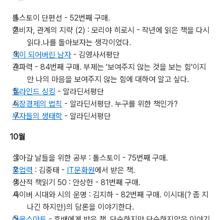
톨스토이 단편선 - 52번째 구매.
한비자, 관계의 지략 (2) : 모리야 히로시 - 작년에 읽은 책을 다시
읽다.나를 돌아보자는 생각이었다.
책이 되어버린 남자
- 김영사서평단
간파력 - 84번째 구매. 부제는 '보여주지 않는 것을 보는 힘'이지
만 나의 마음을 보여주지 않는 힘에 대하여 알고 싶다.
얼라인드 싱킹
- 알라딘서평단
시장경제의 법칙
- 알라딘서평단. 누구를 위한 책인가?
부자들의 생태학
- 알라딘서평단
10월
살아갈 날들을 위한 공부 : 톨스토이 - 75번째 구매.
창업력
: 김중태 -
IT문화원
에서 받은 책.
생산적 책읽기 50 : 안상헌 - 81번째 구매.
사이버 시대와 시의 운명 : 김지하 - 82번째 구매. 이시대(? 좀 지
나긴 하지만)의 담론을 이야기한다.
아웃스마트
- 후배에게 받은 책. 단순하지만 단순하지않은 이야기