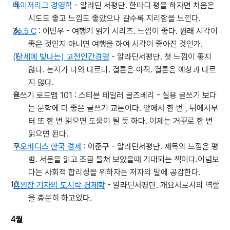
메이저리그 경영학
- 알라딘 서평단. 한마디 평을 하자면 처음은
시도도 좋고 느낌도 좋았으나 갈수록 지리함을 느낀다.
36.5 C
: 이민우 - 여행기 읽기 시리즈. 느낌이 좋다. 원래 시각이
좋은 것인지 아니면 여행을 하여 시각이 좋아진 것인가.
(난세에 빛나는) 고전인간경영
- 알라딘서평단. 첫 느낌이 좋지
않다. 논지가 나와 다르다.
결론은 아직
. 결론은 예상과 다르
지 않다.
글쓰기 로드맵 101 : 스티븐 테일러 골즈베리 - 실용 글쓰기 보다
는 문학에 더 좋은 글쓰기 교본이다. 앞에서 한 번 , 뒤에서부
터 또 한 번 읽으면 도움이 될 듯 하다. 이제는 거꾸로 한 번
읽으면 된다.
쿠오바디스 한국 경제
: 이준구 - 알라딘서평단. 제목의 느낌은 평
범. 서문을 읽고 조금 들쳐 보았을때 기대되는 책이다.이념보
다는 사회적 합리성을 위하자는 저자의 말에 공감한다.
김원장 기자의 도시락 경제학
- 알라딘서평단. 개요서로서의 역할
을 충분히 하고있다.
4월