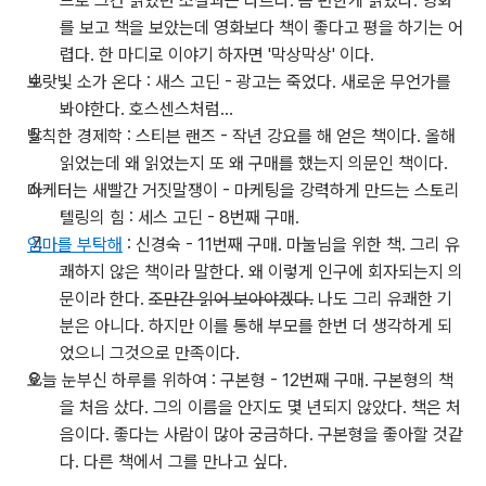
므로 그간 읽었던 소설과는 다르다. 좀 편한게 읽었다. 영화
를 보고 책을 보았는데 영화보다 책이 좋다고 평을 하기는 어
렵다. 한 마디로 이야기 하자면 '막상막상' 이다.
보랏빛 소가 온다 : 새스 고딘 - 광고는 죽었다. 새로운 무언가를
봐야한다. 호스센스처럼...
발칙한 경제학 : 스티븐 랜즈 - 작년 강요를 해 얻은 책이다. 올해
읽었는데 왜 읽었는지 또 왜 구매를 했는지 의문인 책이다.
마케터는 새빨간 거짓말쟁이 - 마케팅을 강력하게 만드는 스토리
텔링의 힘 : 세스 고딘 - 8번째 구매.
엄마를 부탁해
: 신경숙 - 11번째 구매. 마눌님을 위한 책. 그리 유
쾌하지 않은 책이라 말한다. 왜 이렇게 인구에 회자되는지 의
문이라 한다.
조만간 읽어 보아야겠다.
나도 그리 유쾌한 기
분은 아니다. 하지만 이를 통해 부모를 한번 더 생각하게 되
었으니 그것으로 만족이다.
오늘 눈부신 하루를 위하여 : 구본형 - 12번째 구매. 구본형의 책
을 처음 샀다. 그의 이름을 안지도 몇 년되지 않았다. 책은 처
음이다. 좋다는 사람이 많아 궁금하다. 구본형을 좋아할 것같
다. 다른 책에서 그를 만나고 싶다.