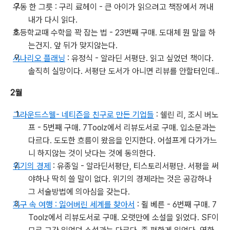
우동 한 그릇 : 구리 료헤이 -
큰 아이가 읽으려고
책장에서 꺼내
내가 다시 읽다.
초등학교때 수학을 꽉 잡는 법 - 23번째 구매. 도대체 뭔 말을 하
는건지. 앞 뒤가 맞지않는다.
시나리오 플래닝
: 유정식 - 알라딘 서평단. 읽고 싶었던 책이다.
솔직히 실망이다. 서평단 도서가 아니면 리뷰를 안할터인데..
2월
그라운드스웰- 네티즌을 친구로 만든 기업들
: 쉘린 리, 조시 버노
프 - 5번째 구매. 7Toolz에서 리뷰도서로 구매. 입소문과는
다르다. 도도한 흐름이 왔음을 인지한다. 어설프게 다가가느
니 하지않는 것이 낫다는 것에 동의한다.
위기의 경제
: 유종일 - 알라딘서평단, 티스토리서평단. 서평을 써
야하나 딱히 쓸 말이 없다. 위기의 경제라는 것은 공감하나
그 서술방법에 의아심을 갖는다.
지구 속 여행 : 잃어버린 세계를 찾아서
: 쥘 베른 - 6번째 구매. 7
Toolz에서 리뷰도서로 구매. 오랫만에 소설을 읽었다. SF이