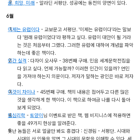
꿈, 희망, 미래
- 알라딘 서평단. 성공에는 동전의 양면이 있다.
6월
이제는 유럽이다
- 교보문고 서평단. '이제는 유럽이다'라는 말보
다 '원래 유럽이었다'라 평하고 싶다. 유럽이 대안이 될 거라
는 것은 처음부터 그랬다. 그러한 유럽에 대하여 개념을 파악
하는데 좋은 책이다.
인간 실격
: 다자이 오사무 - 38번째 구매. 민음 세계문학전집을
다 읽고 싶다. 언제 가능할까? 이러한 인간이 있을까? 연민
을 가져야 하는지 의문이다. 저자가 말하는 광인은 바로 저자
다.
이것이 차이나
- 45번째 구매. 책의 내용은 접어두고 다른 많은
것을 생각하게 한 책이다. 이 책으로 하여금 나를 다시 돌아
보게 되었다.
웹심리학
-
토양이
님 이벤트로 받은 책. 웹 비지니스에 적용하면
좋을 49가지 현상을 알려준다.
못난 놈들은 서로 얼굴만 봐도 흥겹다 : 신경림 - 서평단. 시대와
시대의 산 인물을 알면 그 시대의 문학을 이해할 수 있다. 세