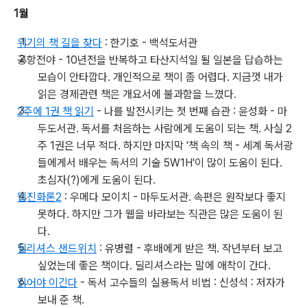
1월
위기의 책 길을 찾다
: 한기호 - 백석도서관
공항전야 - 10년전을 반복하고 타산지석일 될 일본을 답습하는
모습이 안타깝다. 개인적으로 책이 좀 어렵다. 지금껏 내가
읽은 경제관련 책은 개요서에 불과함을 느꼈다.
2주에 1권 책 읽기
- 나를 발전시키는 첫 번째 습관 : 윤성화 - 마
두도서관. 독서를 처음하는 사람에게 도움이 되는 책. 사실 2
주 1권은 너무 적다. 하지만 마지막 '책 속의 책 - 세계 독서광
들에게서 배우는 독서의 기술 5W1H'이 많이 도움이 된다.
초심자(?)에게 도움이 된다.
웹진화론2
: 우메다 모이치 - 마두도서관. 속편은 원작보다 좋지
못하다. 하지만 그가 웹을 바라보는 직관은 많은 도움이 된
다.
딜리셔스 샌드위치
: 유병렬 - 후배에게 받은 책. 작년부터 보고
싶었는데 좋은 책이다. 딜리셔스라는 말에 애착이 간다.
읽어야 이긴다
- 독서 고수들의 실용독서 비법 : 신성석 : 저자가
보내 준 책.