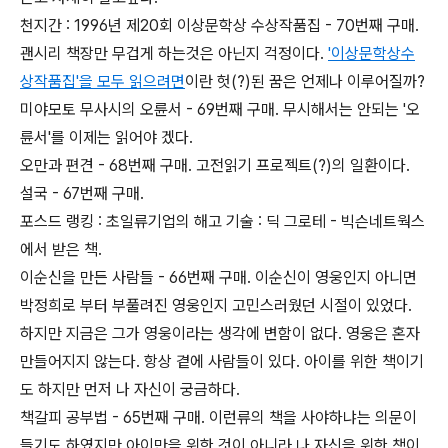
천지간 : 1996년 제20회 이상문학상 수상작품집 - 70번째 구매.
괜시리 책장만 무겁게 하는것은 아닌지 걱정이다.
'이상문학상수
상작품집'을 모두 읽으려면
이란 헛(?)된 꿈은 언제나 이루어질까?
미야모토 무사시의 오륜서 - 69번째 구매. 무시해서는 안되는 '오
륜서'를 이제는 읽어야 겠다.
오만과 편견 - 68번째 구매. 고전읽기 프로젝트(?)의 일환이다.
설국 - 67번째 구매.
포스드 랭킹 : 초일류기업의 해고 기술 : 딕 그로테 - 빅슨네트웍스
에서 받은 책.
이순신을 만든 사람들 - 66번째 구매. 이순신이 영웅인지 아니면
박정희로 부터 부풀려진 영웅인지 고민스러웠던 시절이 있었다.
하지만 지금은 그가 영웅이라는 생각에 변함이 없다. 영웅은 혼자
만들어지지 않는다. 항상 곁에 사람들이 있다. 아이를 위한 책이기
도 하지만 먼저 나 자신이 궁금하다.
책갈피 공부법 - 65번째 구매. 이런류의 책을 사야하냐는 의문이
들기도 하였지만 아이만을 위한 것이 아니라 나 자신을 위한 책이