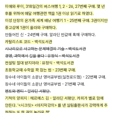
미애와 루이, 318일간의 버스여행 1, 2 - 26, 27번째 구매. 몇 년
후를 위하여 매달 여행관련 책을 1권 이상 읽기로 하였다.
이성 단장의 온가족 세계 배낭 여행기 1 - 25번째 구매. 3권이지만
중고샵에 1권이 올라와 구매하다.
만들어진 신 - 24번째 구매. 알라딘 반값에 혹해 구매하다.
카탈리스트 코드 - 백석도서관
시나리오로 사고하는 문제해결의 기술 - 백석도서관
경영, 과학에서 길을 묻다 : 유정식 - 백석도서관
컨설팅 절대 받지마라 : 유정식 - 백석도서관
초등학교때 수학을 꽉 잡는 법 - 23번째 구매.
잠수네 아이들의 소문난 영어공부법(실천로드맵) - 22번째 구매.
잠수네 아이들의 소문난 영어공부법 - 21번째 구매.
멘토와 멘티 - 알라딘 서평단.
기적의 양피지 : 헤르메스 김 - 알라딘 서평단. 카피가 별로 맘에
안든다. '<시크릿> <마지막강의> 를 낸 살림출판사가 강력하게 추
천하는 또 한 권의 놀라운 책'