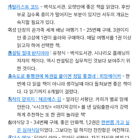
카탈리스트 코드
- 백석도서관. 오랫만에 좋은 책을 읽었다. 후반
부로 갈수록 흥미가 떨어지는 부분이 있지만 서두의 개요는
숙지할 필요가 있다.
이성 단장의 온가족 세계 배낭 여행기 1 - 25번째 구매. 3권이지
만 중고샵에 1권이 올라와 구매하다. 매달 여행서를 1권 이상
읽고자 하여 선택한 책.
컨설팅 절대 받지마라
: 유정식 - 백석도서관. 시나리오 플래닝의
저자의 책이다. 역시 컨설팅은 실무적인 것보다 보여주기 위
한 것이다.
고속도로 통행권에 복권을 붙이면 정말 좋겠네 : 희망메이커
- 한
번에 다 읽을 책이 아니라 생각날떄 마다 들쳐보면 좋은 책이
다. 다 읽기까지 6개월이 걸렸다.
기적의 양피지 : 헤르메스 김
- 알라딘 서평단. 카피가 별로 맘에
안든다. '<시크릿> <마지막강의> 를 낸 살림출판사가 강력
하게 추천하는 또 한 권의 놀라운 책'
심야식당 3 - 34번째 구매. 좋은 만화책. 1,2권은
한번쯤 가고 싶
은 심야식당
이었다. 그보다는 덜 하지만 잔잔함은 여전하다.
리더스 웨어
: 달라이 라마 - 알라딘 서평단. 자기 자신을 먼저 다