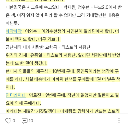
대한민국은 사교육에 속고있다 : 박재원, 정수현 - 부모2.0에서 받
은 책. 아직 읽지 않아 뭐라 할 수 없지만 그리 기대할만한 내용은
아닌듯.
하악하악
: 이외수 - 이외수선생의 사인본이 알라딘에서 왔다. 더
불어 액자도 왔다. 너무 기쁘다.
금난새의 내가 사랑한 교향곡 - 티스토리 서평단
위기의 경제 : 유종일 - 티스토리 서평단. 알라딘 서평단에서 받았
는데 또 한 권이 생겼다.
현대사 인물들의 재구성 - 10번째 구매. 품인록이라는 생각에 구
매를 하다. 사실 배송비가 아까워 헌책를 구매할때 1권 더 넣은 책
이다.
인디라이터
: 명로진 - 9번째 구매. 작년에 읽었지만 절판이고 필
요에 의해 구매하다.
마케터는 새빨간 거짓말쟁이 - 마케팅을 강력하게 만드는 스토리
텔링의 힘 : 세스 고딘 - 8번째 구매.
0
10
부자사전 1 - 7번째 구매.