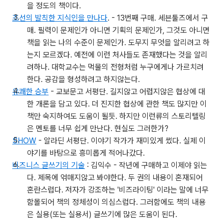
을 정도의 책이다.
조선의 발칙한 지식인을 만나다
. - 13번째 구매. 세븐툴즈에서 구
매. 필력이 문제인가 아니면 기획의 문제인가, 그것도 아니면
책을 읽는 나의 수준이 문제인가. 도무지 무엇을 알리려고 하
는지 모르겠다. 예전에 이런 처사들도 존재했다는 것을 알리
려하나. 대학교수는 먹물의 전형처럼 누구에게나 가르치려
한다. 공감을 형성하려고 하지않는다.
유쾌한 승부
- 교보문고 서평단. 길지않고 어렵지않은 협상에 대
한 개론을 담고 있다. 더 진지한 협상에 관한 책도 많지만 이
책만 숙지하여도 도움이 될듯. 하지만 이런류의 스토리텔링
은 멘토를 너무 쉽게 만난다. 현실도 그러한가?
SHOW
- 알라딘 서평단. 이야기 작가가 재미있게 썼다. 실제 이
야기를 바탕으로 흥미롭게 적어나갔다.
비즈니스 글쓰기의 기술
: 김익수 - 작년에 구매하고 이제야 읽는
다. 제목에 얶매지않고 봐야한다. 두 권의 내용이 혼재되어
혼란스럽다. 저자가 강조하는 '비즈라이팅' 이라는 말에 너무
함몰되어 책의 정체성이 의심스럽다. 그러함에도 책의 내용
은 실용(또는 실용서) 글쓰기에 많은 도움이 된다.